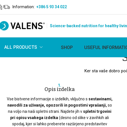
Information:
+386 5 93 34 022
Science-backed nutrition for healthy livi
ALL PRODUCTS
SHOP
USEFUL INFORMATI
Ker sta vaše dobro poč
1.
Opis izdelka
Vse bistvene informacije o izdelkih, vključno s
sestavinami,
navodili za uživanje, opozorili in pogostimi vprašanji,
so
na voljo na naši spletni strani. Najdete jih v
spletni trgovini
pri opisu vsakega izdelka
(desno od slike v zavihkih ali
spodaj, kjer si lahko preberete razširjeno predstavitev