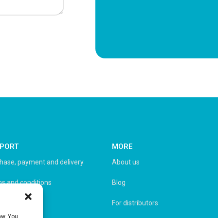
PORT
MORE
hase, payment and delivery
About us
s and conditions
Blog
acy policy
For distributors
aw. You