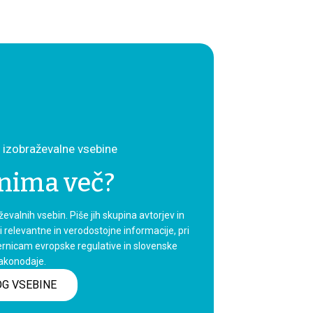
n izobraževalne vsebine
nima več?
valnih vsebin. Piše jih skupina avtorjev in
ti relevantne in verodostojne informacije, pri
ernicam evropske regulative in slovenske
akonodaje.
OG VSEBINE