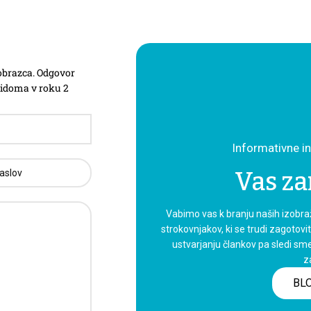
obrazca. Odgovor
dvidoma v roku 2
Informativne i
Vas za
Vabimo vas k branju naših izobraže
strokovnjakov, ki se trudi zagotovi
ustvarjanju člankov pa sledi sm
z
BL