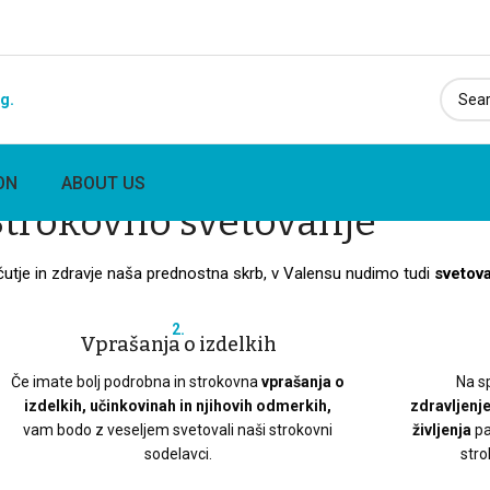
ng.
ON
ABOUT US
Strokovno svetovanje
utje in zdravje naša prednostna skrb, v Valensu nudimo tudi
svetova
2.
Vprašanja o izdelkih
Če imate bolj podrobna in strokovna
vprašanja o
Na s
izdelkih, učinkovinah in njihovih odmerkih,
zdravljenj
vam bodo z veseljem svetovali naši strokovni
življenja
pa
sodelavci.
stro