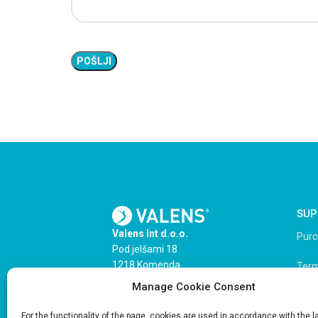
SUP
Valens Int d.o.o.
Purc
Pod jelšami 18
1218 Komenda
Term
Slovenia
Manage Cookie Consent
Priv
For the functionality of the page, cookies are used in accordance with the l