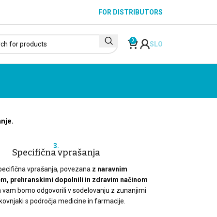
FOR DISTRIBUTORS
0
SLO
nje.
3.
Specifična vprašanja
pecifična vprašanja, povezana
z naravnim
em, prehranskimi dopolnili in zdravim načinom
 vam bomo odgovorili v sodelovanju z zunanjimi
kovnjaki s področja medicine in farmacije.